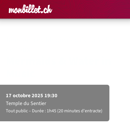
Accueil
Rechercher un é
Panier
Affich
Rencontres Musicales de la Vallée
de Joux
Mermaids & Water in
Music
17 octobre 2025 19:30
Temple du Sentier
Tout public
Durée : 1h45 (20 minutes d'entracte)