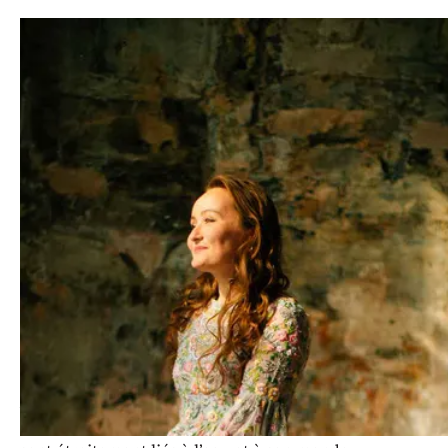
Les Rencontres Musicales de la
Vallée de Joux présentent
Mermaids
& Water in Music
, avec Julia
Lezhneva, Dmitry Smirnov et le
Kammerorchester Basel.
Parmi les éléments naturels, l’eau est sans doute l’un
des plus importants dans la poétique de l’époque
baroque. Mers, rivières, lacs, tempêtes… combien de
musiques instrumentales ou vocales ont été inspirées
par l’eau sous ses différentes formes ? Le programme
Mermaids
nous invite à (re)découvrir des œuvres
baroques dans lesquelles les personnages féminins