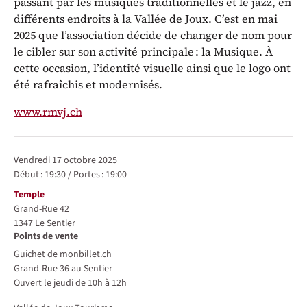
passant par les musiques traditionnelles et le jazz, en
différents endroits à la Vallée de Joux. C’est en mai
2025 que l’association décide de changer de nom pour
le cibler sur son activité principale : la Musique. À
cette occasion, l’identité visuelle ainsi que le logo ont
été rafraîchis et modernisés.
www.rmvj.ch
Représentations / Dates
vendredi 17 octobre 2025
Début :
19:30
/
Portes :
19:00
Lieu
Temple
Grand-Rue 42
1347
Le Sentier
Points de vente
Guichet de monbillet.ch
Grand-Rue 36 au Sentier
Ouvert le jeudi de 10h à 12h