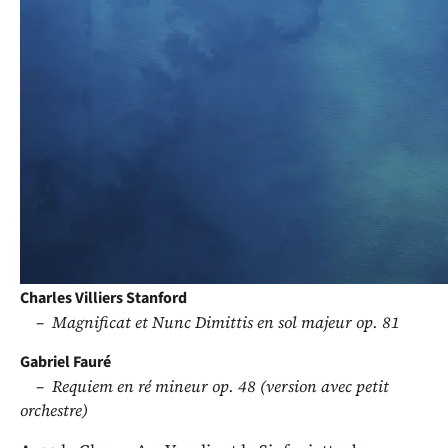
Requiem où chantent les anges…
Le nouveau chœur Ars Vocalis, composé d’une
cinquantaine de chanteurs, dont la majorité sont
issus du grand chœur Laudate Deum dissous au
printemps 2018, se réjouit de présenter son premier
programme de concerts sous la baguette de son chef
Roberto Rega.
Au programme
Charles Villiers Stanford
Magnificat et Nunc Dimittis en sol majeur op. 81
Gabriel Fauré
Requiem en ré mineur op. 48 (version avec petit
orchestre)