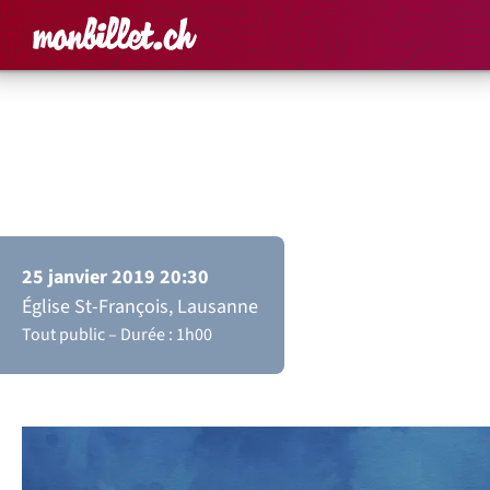
Accueil
Rechercher un é
Panier
Affich
Ars Vocalis
Requiem de Fauré
25 janvier 2019 20:30
Église St-François, Lausanne
Tout public
Durée : 1h00
Un choeur flambant neuf pour un