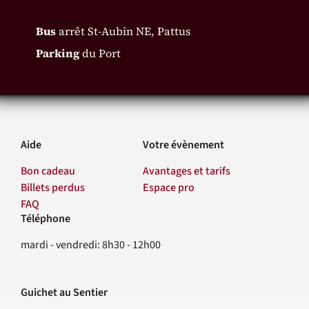
Bus
arrêt St-Aubin NE, Pattus
Parking
du Port
Aide
Votre évènement
Bon cadeau
Avantages et tarifs
Billets perdus
Espace pro
FAQ
Téléphone
Contact
mardi - vendredi: 8h30 - 12h00
Guichet au Sentier