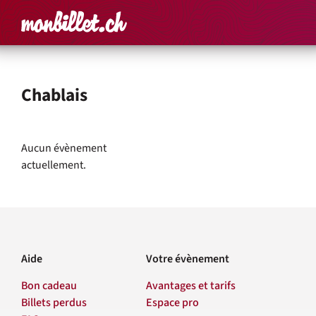
Accueil
Rechercher un é
Panier
Affich
Chablais
À l'affiche
Aucun évènement
actuellement.
Aide
Votre évènement
Bon cadeau
Avantages et tarifs
Billets perdus
Espace pro