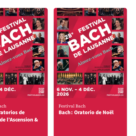
Bach
Festival Bach
ratorios de
Bach : Oratorio de Noël
de l’Ascension &