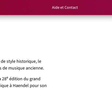
Aide et Contact
Rechercher un é
Panier
e style historique, le
rs de musique ancienne.
e
a 28
édition du grand
nique à Haendel pour son