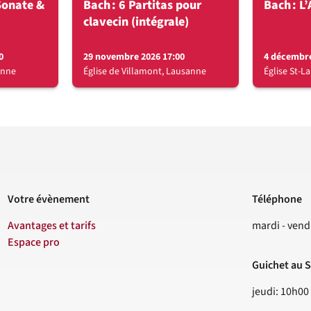
Sonate &
Bach : 6 Partitas pour
Bach : L’
clavecin (intégrale)
0
29 novembre 2026 17:00
4 décembre
anne
Église de Villamont, Lausanne
Église St-L
Votre évènement
Téléphone
Contact
Avantages et tarifs
mardi - vend
Espace pro
Guichet au S
jeudi: 10h00