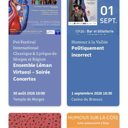
Pré-Festival
Humour à la Vallée
Politiquement
International
Classique & Lyrique de
incorrect
Morges et Région
Ensemble Léman
Virtuosi – Soirée
Concertos
30 août 2026 18:00
1 septembre 2026 18:30
Temple de Morges
Casino du Brassus