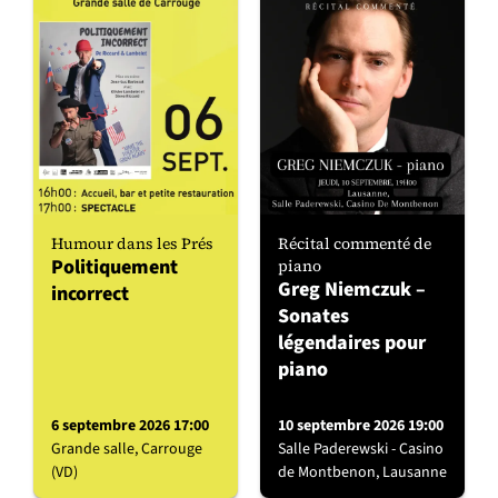
Humour dans les Prés
Récital commenté de
Politiquement
piano
Greg Niemczuk –
incorrect
Sonates
légendaires pour
piano
6 septembre 2026 17:00
10 septembre 2026 19:00
Grande salle, Carrouge
Salle Paderewski - Casino
(VD)
de Montbenon, Lausanne