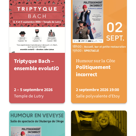
Triptyque Bach –
Humour sur la Côte
Politiquement
ensemble evolutiO
incorrect
2 – 5 septembre 2026
2 septembre 2026 19:00
Temple de Lutry
Salle polyvalente d'Etoy