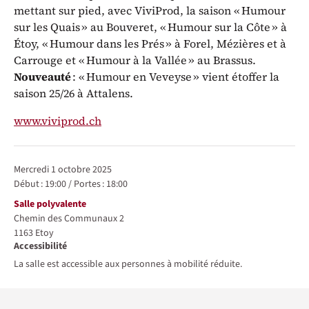
mettant sur pied, avec ViviProd, la saison « Humour
sur les Quais » au Bouveret, « Humour sur la Côte » à
Étoy, « Humour dans les Prés » à Forel, Mézières et à
Carrouge et « Humour à la Vallée » au Brassus.
Nouveauté
: « Humour en Veveyse » vient étoffer la
saison 25/26 à Attalens.
www.viviprod.ch
Représentations / Dates
mercredi 1 octobre 2025
Début :
19:00
/
Portes :
18:00
Lieu
Salle polyvalente
Chemin des Communaux 2
1163
Etoy
Accessibilité
La salle est accessible aux personnes à mobilité réduite.