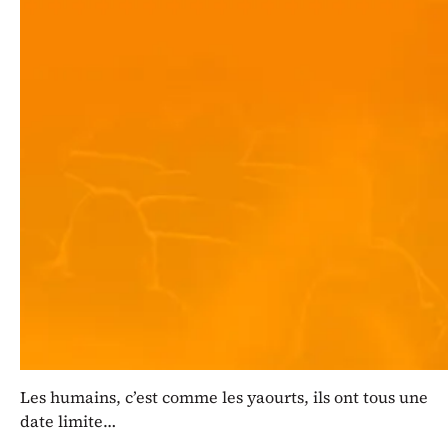
ViviProd présente
Bon anniversaire
quand même
dans le cadre de la
saison d’Humour sur la Côte 2025-
2026.
Pour fêter leurs dix ans, François offre à Julie un
cadeau un peu particulier : une application qui
permet de découvrir le jour de sa mort. Sa surprise
va faire l’effet d’une bombe et leur couple sera mis à
rude épreuve. Entre disputes, révélations et
règlements de compte, le week-end en amoureux
s’annonce mouvementé.
Les humains, c’est comme les yaourts, ils ont tous une
date limite…