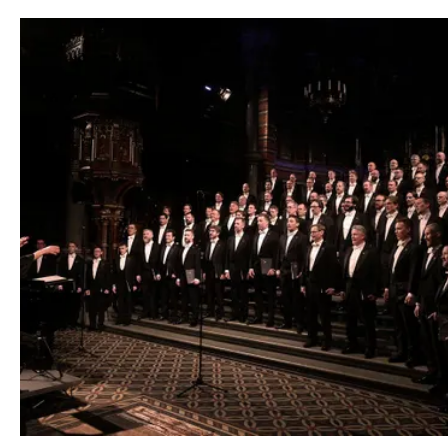
La Chorale du Brassus accueille
Orphei Drängar pour présenter une
saga chorale suédoise.
Orphei Drängar (OD) est considéré comme l’un des
meilleurs chœurs d’hommes au monde. En
recherchant constamment la plus haute qualité
artistique, en collaborant avec les solistes, chefs de
chœur et orchestres les plus reconnus, OD se
positionne à l’avant-garde du développement du
chant choral pour voix d’hommes, en Suède et à
l’étranger. OD se produit sous la direction de la
professeure Cecilia Rydinger, directrice artistique du
chœur depuis 2008.