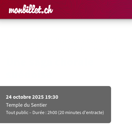
Accueil
Rechercher un é
Panier
Affich
La Chorale du Brassus accueille le
Chœur d’hommes Orphei Drängar
Une saga chorale
suédoise
24 octobre 2025 19:30
Temple du Sentier
Tout public
Durée : 2h00 (20 minutes d'entracte)