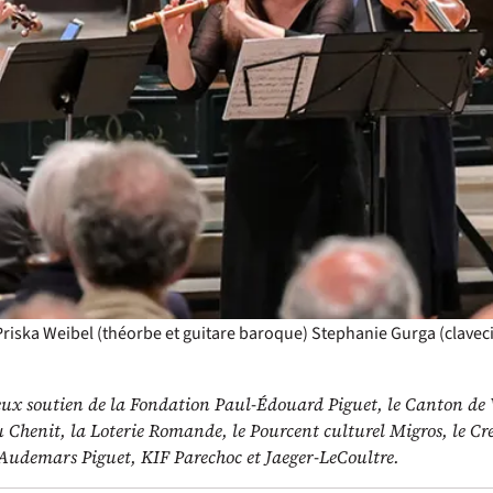
e.
ncontre de musiciens passionnés et engagés, l’Ensemble D
t heureux de présenter un programme d’ouvertures et de c
sur instruments d’époque baroque. Mêlant de subtiles coule
osité instrumentale incontestable, l’Ensemble Da Camera F
vec une grande finesse les plus belles pages du répertoire d
oque française. Les musiciens dialoguent sur scène avec g
ialité musicale est communicative et donne naissance à un
our le plus grand plaisir du public.
ble Da Camera Freiburg
Avec
Pauline Tardy (soprano)
Claire Garde (
alentina Giusti, Elena Abbati (violons)
Soko Yoshida (alto)
Giulio Pa
Priska Weibel (théorbe et guitare baroque)
Stephanie Gurga (claveci
ieux soutien de la Fondation Paul-Édouard Piguet, le Canton de 
henit, la Loterie Romande, le Pourcent culturel Migros, le Cr
, Audemars Piguet, KIF Parechoc et Jaeger-LeCoultre.