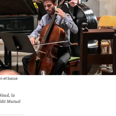
a Camera
antates
urs sonores
reiburg
e la
énérosité.
e profonde
flûte
doin
n et basse
Vaud, la
édit Mutuel