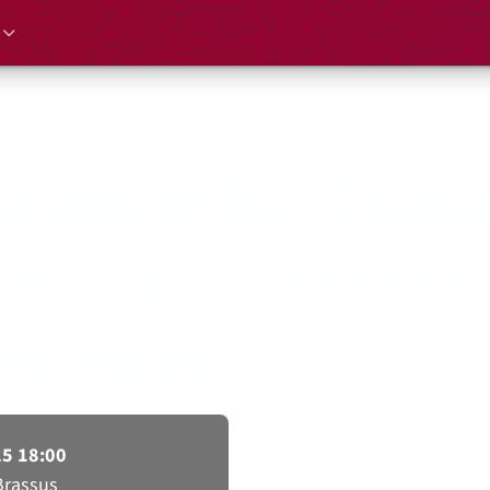
contres Musicales de la Vallée de Joux
semble Da Came
iburg – Cantate
nçaises
25 18:00
Brassus