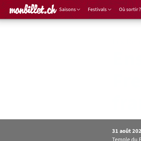
Accueil
Saisons
Festivals
Où sortir ?
Les Ren
En
Fre
fra
31 août 20
Temple du 