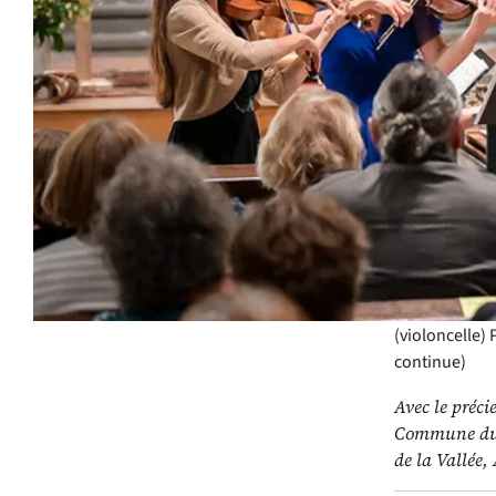
du 20e siècl
Né de la re
Freiburg es
françaises 
à une virtu
interprète a
musique bar
Leur conviv
musicalité p
Avec
l’Ensem
traversière)
V
(violoncelle)
continue)
Avec le préc
Commune du C
de la Vallée