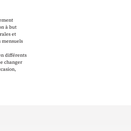
nement
on à but
rales et
s mensuels
en différents
 de changer
ccasion,