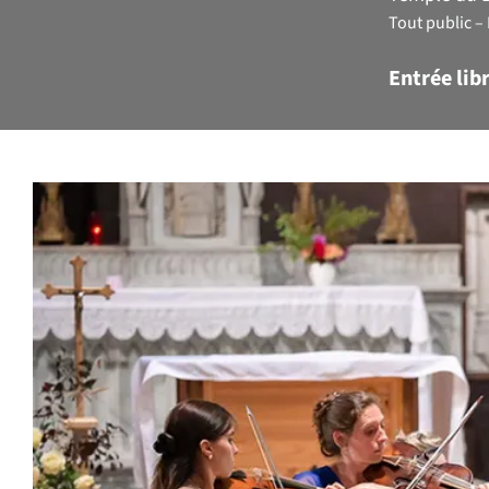
Tout public
Entrée libr
Les Ren
présent
l’Ensem
L’Ensemble 
variable qui
musique ins