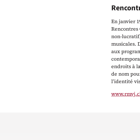
Rencontr
En janvier 
Rencontres C
non-lucratif
musicales. 
aux program
contemporain
endroits à l
de nom pour 
l’identité v
www.rmvj.c