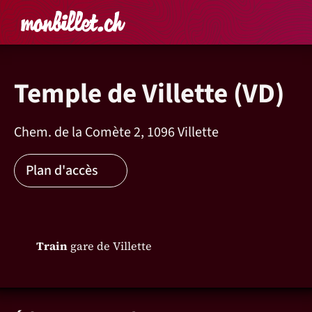
Accueil
Rechercher un é
Panier
Affich
Temple de Villette (VD)
Chem. de la Comète 2, 1096 Villette
Plan d'accès
Train
gare de Villette