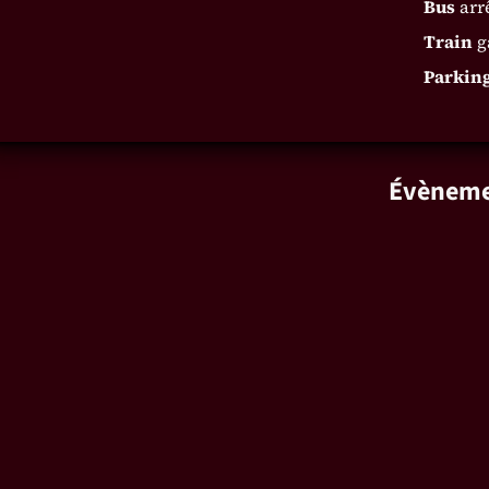
Bus
arr
Train
g
Parkin
Évèneme