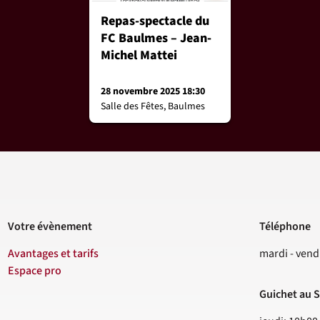
Repas-spectacle du
FC Baulmes – Jean-
Michel Mattei
28 novembre 2025 18:30
Salle des Fêtes, Baulmes
Votre évènement
Téléphone
Contact
Avantages et tarifs
mardi - vend
Espace pro
Guichet au S