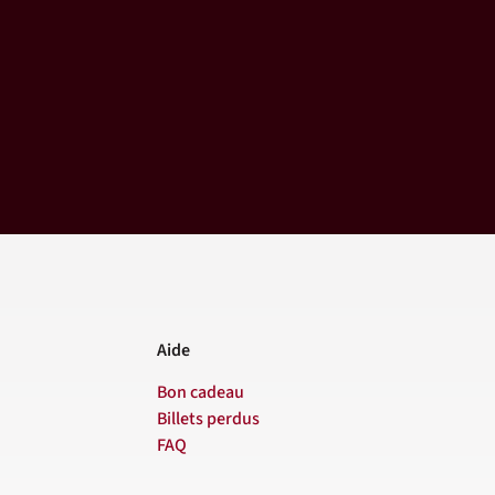
Aide
Bon cadeau
Billets perdus
FAQ