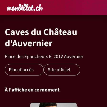
Accueil
Rechercher un é
Panier
Affich
Caves du Château
d'Auvernier
Place des Epancheurs 6, 2012 Auvernier
Plan d'accès
Site officiel
À l'affiche en ce moment