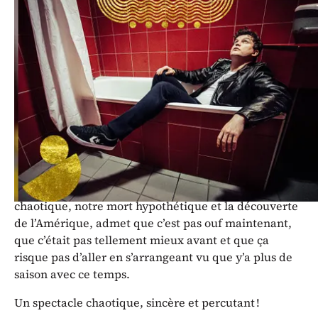
2026 du Théâtre Hameau-Z’Arts,
Lord Betterave présente son
nouveau spectacle.
Dans ce nouveau spectacle, Lord Betterave admire
son chien épicurien, tacle son voisin boomer et vomit
l’odeur de sa tequila, s’insurge contre les boites de
nuit, applaudit l’industrie du tabac et s’inquiète pour
l’avenir de son foie, questionne notre évolution
chaotique, notre mort hypothétique et la découverte
de l’Amérique, admet que c’est pas ouf maintenant,
que c’était pas tellement mieux avant et que ça
risque pas d’aller en s’arrangeant vu que y’a plus de
saison avec ce temps.
Un spectacle chaotique, sincère et percutant !