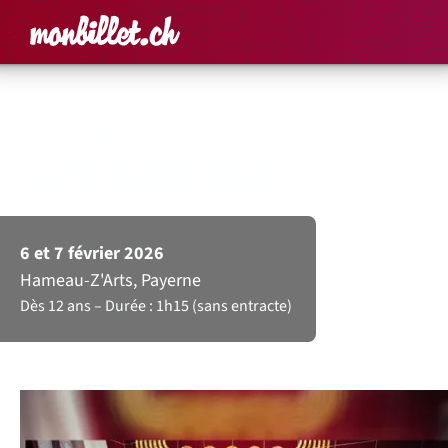
Accueil
Rechercher un é
Panier
Affich
Humour
Lord Betterave
6 et 7 février 2026
Hameau-Z'Arts, Payerne
Dès 12 ans
Durée : 1h15 (sans entracte)
Dans le cadre de la saison 2025-