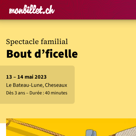
Accueil
Rechercher un é
Panier
Affich
Spectacle familial
Bout d’ficelle
13 – 14 mai 2023
Le Bateau-Lune, Cheseaux
Dès 3 ans
Durée : 40 minutes
Tim et Léa sont deux enfants qui