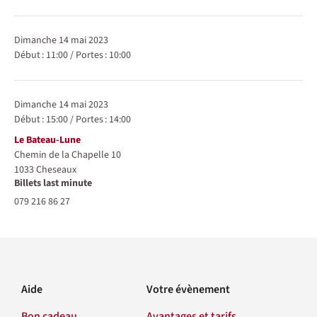
dimanche 14 mai 2023
Début :
11:00
/
Portes :
10:00
dimanche 14 mai 2023
Début :
15:00
/
Portes :
14:00
Lieu
Le Bateau-Lune
Chemin de la Chapelle 10
1033
Cheseaux
Billets last minute
079 216 86 27
Aide
Votre évènement
Bon cadeau
Avantages et tarifs