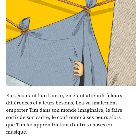
doivent partager le même espace
durant un après-midi. Tim
voudrait jouer du ukulélé dans un
endroit calme, propre et rangé
alors que Léa, souhaite construire
une cabane. Comment faire avec
des projets si différents ?
En s’écoutant l’un l’autre, en étant attentifs à leurs
différences et à leurs besoins, Léa va finalement
emporter Tim dans son monde imaginaire, le faire
sortir de son cadre, le confronter à ses peurs alors
que Tim lui apprendra tant d’autres choses en
musique.