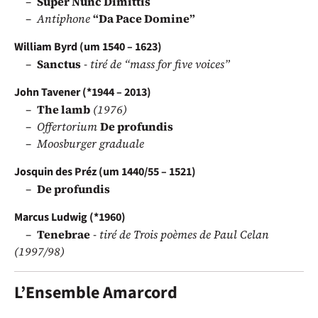
Super Nunc Dimittis
Antiphone
“Da Pace Domine”
William Byrd (um 1540 – 1623)
Sanctus
- tiré de “mass for five voices”
John Tavener (*1944 – 2013)
The lamb
(1976)
Offertorium
De profundis
Moosburger graduale
Josquin des Préz (um 1440/55 – 1521)
De profundis
Marcus Ludwig (*1960)
Tenebrae
- tiré de Trois poèmes de Paul Celan
(1997/98)
L’Ensemble Amarcord