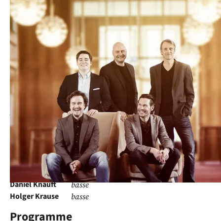
L’Ensemble vocal Amarcord
(Leipzig) présente
Tenebrae
, des
Œuvres de W. Byrd, M. Ludwig, G.
de Machaut, J. Ockeghem, J. des
Préz, J. Stahel, T. Stoltzer, T. Tallis,
J. Taverner, J. Walther.
Wolfram Lattke
ténor
Robert Pohlers
ténor
Frank Ozimek
baryton
Daniel Knauft
basse
Holger Krause
basse
Programme