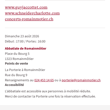
www.guyjaccottet.com
www.schneidercharlotte.com
concerts-romainmotier.ch
Représentations / Dates
dimanche 23 août 2026
Début :
17:00
/
Portes :
16:00
Lieu
Abbatiale de Romainmôtier
Place du Bourg 5
1323
Romainmôtier
Points de vente
La Porterie à Romainmôtier
Rue du Bourg 9
Renseignements au
024 453 14 65
ou à
porterie@romainmotier.ch
Accessibilité
L’abbatiale est accessible aux personnes à mobilité réduite.
Merci de contacter la Porterie une fois la réservation effectuée.