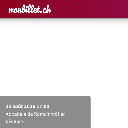
Accueil
Rechercher un é
Panier
Affich
Guy Baptiste Jacottet (orgue) et
Charlotte Schneider (flûte)
Tiramisù et Forêt Noire
– De Vivaldi à
Telemann
23 août 2026 17:00
Abbatiale de Romainmôtier
Dès 6 ans