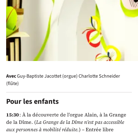
Baptiste Jaccottet (orgue)
proposent un tout nouveau
programme de transcriptions pour
faire sonner et scintiller les
grandes-orgues de l’Abbatiale tout
en délicatesse.
Avec
Guy-Baptiste Jacottet (orgue)
Charlotte Schneider
(flûte)
Pour les enfants
15:30
: À la découverte de l’orgue Alain, à la Grange
de la Dîme. (
La Grange de la Dîme n’est pas accessible
aux personnes à mobilité réduite.
) – Entrée libre