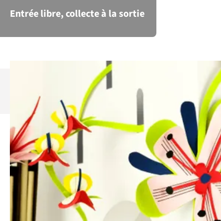
Entrée libre, collecte à la sortie
Découvrez la saison 2026 des
Concerts de
Romainmôtier
.
De l’énergie débordante des
concertos de Vivaldi au raffinement
exquis du contrepoint des sonates
en trio de Telemann, Charlotte
Schneider (flûte à bec) et Guy-