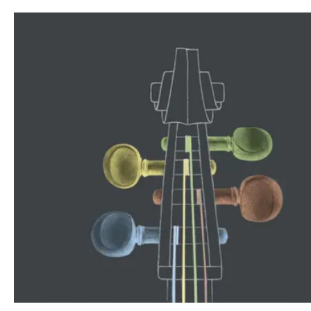
Dans l’espoir d’assurer une suite
rapide à
La Création
, qui avait
obtenu un succès immense, le
librettiste Gottfried Van Swieten
proposa à
Haydn
(1732-1809) dès
1798 de nouvelles idées pour
oratorio. Dans le même esprit, il
adapta cette fois-ci
Les Saisons
,
poème pastoral de l’Anglais James
Thomson, alors très admiré.