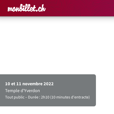
Accueil
Rechercher un é
Panier
Affich
Oratorio profane pour orchestre,
choeur et solistes
Joseph Haydn – Les
Saisons
10 et 11 novembre 2022
Temple d'Yverdon
Tout public
Durée : 2h10 (10 minutes d'entracte)