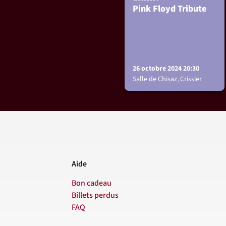
Pink Floyd Tribute
26 octobre 2024 20:30
Salle de Chisaz, Crissier
Aide
Bon cadeau
Billets perdus
FAQ