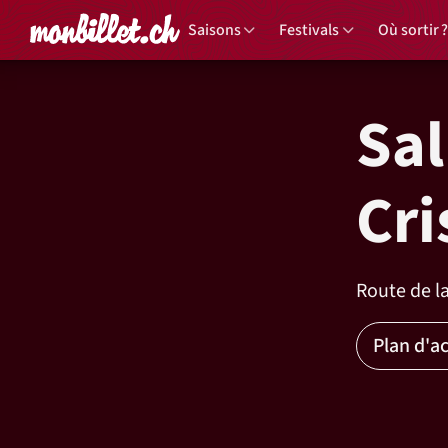
Accueil
Saisons
Festivals
Où sortir ?
Sal
Cri
Route de la
Plan d'a