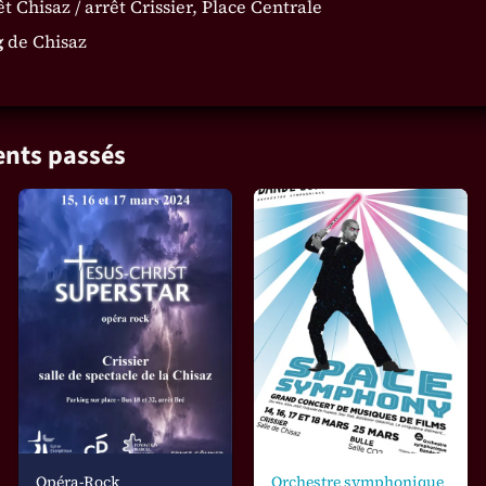
t Chisaz / arrêt Crissier, Place Centrale
g
de Chisaz
nts passés
Opéra-Rock
Orchestre symphonique