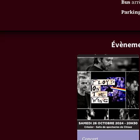
Bus
arrê
Parkin
Évèneme
Concert