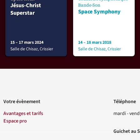
Jésus-Christ
Bande-Son
Space Symphony
Superstar
15 – 17 mars 2024
14 – 18 mars 2018
Salle de Chisaz, Crissier
Salle de Chisaz, Crissier
Votre évènement
Téléphone
Contact
Avantages et tarifs
mardi - vend
Espace pro
Guichet au S