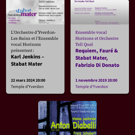
L’Orchestre d’Yverdon-
Ensemble vocal
Les-Bains et l’Ensemble
Horizons et Orchestre
vocal Horizons
Tell Quel
Requiem, Fauré &
présentent :
Karl Jenkins –
Stabat Mater,
Stabat Mater
Fabrizio Di Donato
22 mars 2024 20:00
1 novembre 2019 20:00
Temple d'Yverdon
Temple d'Yverdon