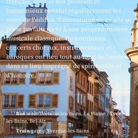
français, dont le son puissant et
harmonieux envahit régulièrement les
murs de l'édifice. L'acoustique de ce site se
prête parfaitement à une programmation
musicale classique. De nombreux
concerts choraux, instrumentaux et
baroques ont lieu tout au long de l'année
dans ce lieu imprégné de spiritualité et
d'histoire.
Bus
arrêt Yverdon-les-Bains, La Plaine / Yverdon-
les-Bains, Bel-Air
Train
gare d'Yverdon-les-Bains