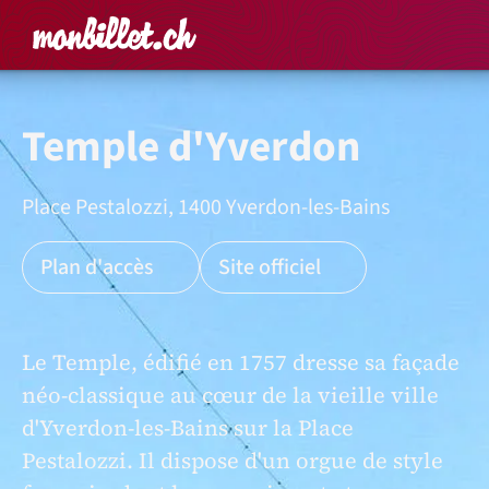
Accueil
Rechercher un é
Panier
Affich
Temple d'Yverdon
Place Pestalozzi, 1400 Yverdon-les-Bains
Plan d'accès
Site officiel
Le Temple, édifié en 1757 dresse sa façade
néo-classique au cœur de la vieille ville
d'Yverdon-les-Bains sur la Place
Pestalozzi. Il dispose d'un orgue de style