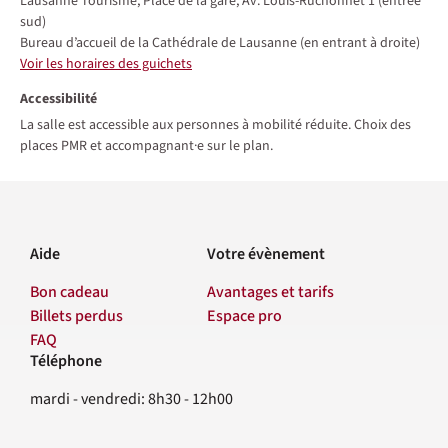
Lausanne Tourisme, Place de la gare, Av. Louis-Ruchonnet 1 (entrée
sud)
Bureau d’accueil de la Cathédrale de Lausanne (en entrant à droite)
Voir les horaires des guichets
Accessibilité
La salle est accessible aux personnes à mobilité réduite. Choix des
places PMR et accompagnant·e sur le plan.
Aide
Votre évènement
Bon cadeau
Avantages et tarifs
Billets perdus
Espace pro
FAQ
Téléphone
Contact
mardi - vendredi: 8h30 - 12h00