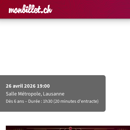
Accueil
Rechercher un é
Panier
Affich
Alpha FG Music
Tango – The Golden
Years
26 avril 2026 19:00
Salle Métropole, Lausanne
Dès 6 ans
Durée : 1h30 (20 minutes d'entracte)