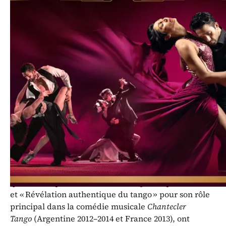
Marcos Ayala et sa compagnie de
tango présentent la comédie
musicale
The Golden Years
.
Marcos Ayala est l’un des grands noms masculins du
tango de scène, tant au niveau national
qu’international. Ses spectacles sont l’expression
d’une marque artistique qui lui est propre. Il sait
fusionner le langage traditionnel du tango avec les
tendances artistiques contemporaines.
De nombreuses distinctions et récompenses, telles
que « Champion du monde de tango » (Japon, 2006)
et « Révélation authentique du tango » pour son rôle
principal dans la comédie musicale
Chantecler
Tango
(Argentine 2012–2014 et France 2013), ont