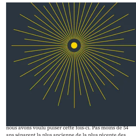
Heinrich Schütz, œuvres pour le
temps de Noël.
Après avoir réalisé avec succès un premier projet
autour de la pratique des Cori Spezzati (chœurs
diffractés et spécialisés de musique vénitienne des
XVIe et XVIIe siècles) en décembre 2022, l’Académie
vocale de Suisse romande s’associe à nouveau à
l’ensemble instrumental de musique ancienne
Barberine pour un programme autour de la Nativité
chez Schütz.
Pour ce nouveau concert du temps de Noël, c’est dans
l’immense et merveilleuse production de Schütz que
nous avons voulu puiser cette fois-ci. Pas moins de 54
ans séparent la plus ancienne de la plus récente des