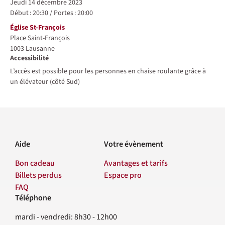
jeudi 14 décembre 2023
Début :
20:30
/
Portes :
20:00
Lieu
Église St-François
Place Saint-François
1003
Lausanne
Accessibilité
L’accès est possible pour les personnes en chaise roulante grâce à
un élévateur (côté Sud)
Aide
Votre évènement
Bon cadeau
Avantages et tarifs
Billets perdus
Espace pro
FAQ
Téléphone
Contact
mardi - vendredi: 8h30 - 12h00