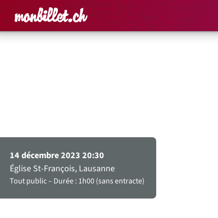
Accueil
Rechercher un é
Panier
Affich
Académie vocale de Suisse
romande et Ensemble instrumental
Barberine
Schütz et la Nativité
14 décembre 2023 20:30
Église St-François, Lausanne
Tout public
Durée : 1h00 (sans entracte)