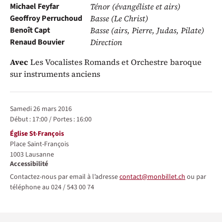
Michael Feyfar
Ténor (évangéliste et airs)
Geoffroy Perruchoud
Basse (Le Christ)
Benoît Capt
Basse (airs, Pierre, Judas, Pilate)
Renaud Bouvier
Direction
Avec
Les Vocalistes Romands et Orchestre baroque
sur instruments anciens
Représentations / Dates
samedi 26 mars 2016
Début :
17:00
/
Portes :
16:00
Lieu
Église St-François
Place Saint-François
1003
Lausanne
Accessibilité
Contactez-nous par email à l’adresse
contact@monbillet.ch
ou par
téléphone au 024 / 543 00 74