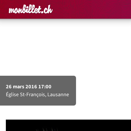
Accueil
Rechercher un é
Panier
Affich
Les Vocalistes Romands
Bach – Passion selon
Saint Matthieu
26 mars 2016 17:00
Église St-François, Lausanne