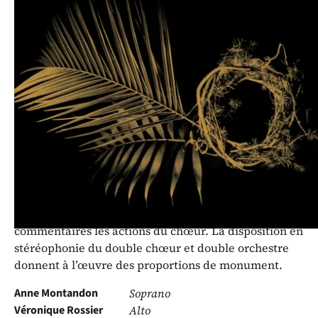
Les Vocalistes Romands ont le
plaisir de vous inviter à écouter la
Passion selon Saint Matthieu de J.S.
Bach.
Matthäus-Passion, BWV 244
Le récit commence aux rameaux. L’œuvre durant
près de trois heures, le rythme de l’histoire est
comme dilaté. Les nombreux airs et les chorals
viennent ponctuer de leur méditation ou
commentaires les actions du chœur. La disposition en
stéréophonie du double chœur et double orchestre
donnent à l’œuvre des proportions de monument.
Anne Montandon
Soprano
Véronique Rossier
Alto