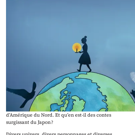
Sur une scénographie des plus
originales que nous vous laisserons
découvrir,
Laurence Morisot
raconte, avec l’aide indispensable
des petits et grands spectateurs,
des contes d’ici et d’ailleurs.
Les contes originaires de différents pays sensibilisent
les enfants aux diverses cultures et influences que le
monde nous offre. Les contes d’Afrique n’auront
certainement pas la même résonance que ceux
d’Amérique du Nord. Et qu’en est-il des contes
surgissant du Japon ?
Divers univers, divers personnages et diverses