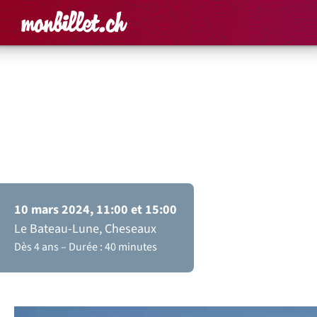
Accueil
Rechercher un é
Panier
Affich
Théâtre jeune public
Les quatre contes du
monde
10 mars 2024, 11:00 et 15:00
Le Bateau-Lune, Cheseaux
Dès 4 ans
Durée : 40 minutes