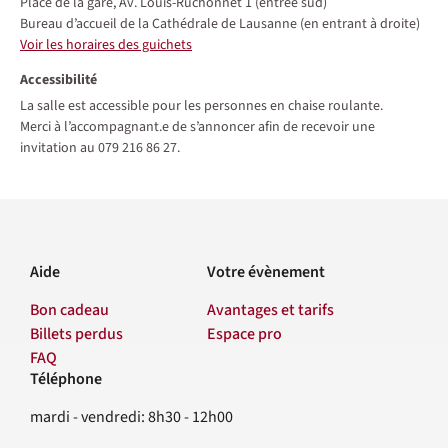
Place de la gare, Av. Louis-Ruchonnet 1 (entrée sud)
Bureau d’accueil de la Cathédrale de Lausanne (en entrant à droite)
Voir les horaires des guichets
Accessibilité
La salle est accessible pour les personnes en chaise roulante.
Merci à l’accompagnant.e de s’annoncer afin de recevoir une
invitation au 079 216 86 27.
Aide
Votre évènement
Bon cadeau
Avantages et tarifs
Billets perdus
Espace pro
FAQ
Téléphone
Contact
mardi - vendredi: 8h30 - 12h00