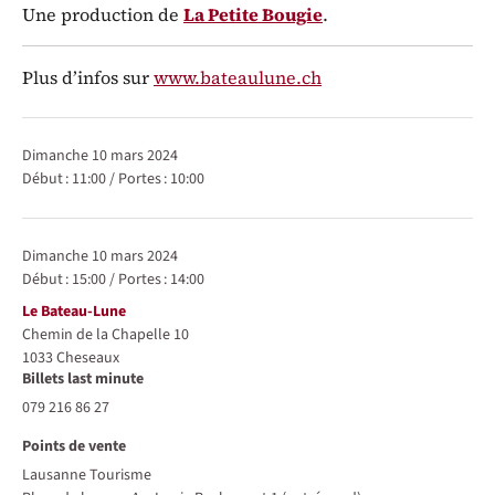
Une production de
La Petite Bougie
.
Plus d’infos sur
www.bateaulune.ch
Représentations / Dates
dimanche 10 mars 2024
Début :
11:00
/
Portes :
10:00
dimanche 10 mars 2024
Début :
15:00
/
Portes :
14:00
Lieu
Le Bateau-Lune
Chemin de la Chapelle 10
1033
Cheseaux
Billets last minute
079 216 86 27
Points de vente
Lausanne Tourisme