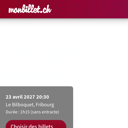
Accueil
Rechercher un é
Panier
Affich
Humour
Adrien Laplana –
Histoire drôle d’un
gars triste
23 avril 2027 20:30
Le Bilboquet, Fribourg
Durée : 1h15 (sans entracte)
Choisir des billets