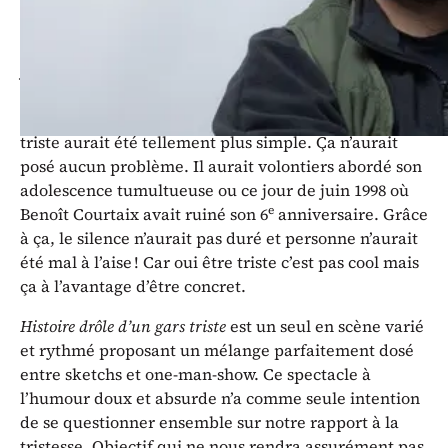
veste sur le portemanteau de son psy pour ensuite
être obligé de se remémorer son premier instant de
joie. Seul problème, Adrien peine à retrouver ce
souvenir. De là, s’installe un silence gênant avec son
interlocuteur qu’il ne supporte pas ! Un souvenir
triste aurait été tellement plus simple. Ça n’aurait
posé aucun problème. Il aurait volontiers abordé son
adolescence tumultueuse ou ce jour de juin 1998 où
e
Benoît Courtaix avait ruiné son 6
anniversaire. Grâce
à ça, le silence n’aurait pas duré et personne n’aurait
été mal à l’aise ! Car oui être triste c’est pas cool mais
ça à l’avantage d’être concret.
Histoire drôle d’un gars triste
est un seul en scène varié
et rythmé proposant un mélange parfaitement dosé
entre sketchs et one-man-show. Ce spectacle à
l’humour doux et absurde n’a comme seule intention
de se questionner ensemble sur notre rapport à la
tristesse. Objectif qui ne nous rendra assurément pas