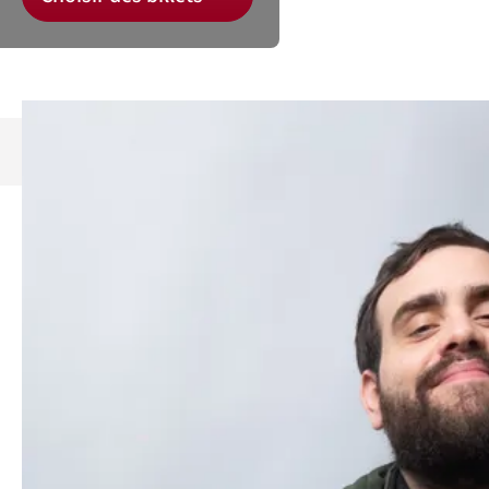
Découvrez la saison 26/27 du
Bilboquet
.
Dans le cadre de sa saison 26/27, le
Bilboquet accueille Adrien Laplana
avec son spectacle
Histoire drôle
d’un gars triste
.
Le postulat du nouveau seul en scène d’Adrien
Laplana est simple : parler en bien de la tristesse.
Le spectacle s’ouvre sur Adrien contraint de poser sa