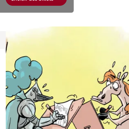
Découvrez la saison 26/27 du
Bilboquet
.
Dans le cadre de sa saison 26/27, le
Bilboquet accueille Vigousse &
Friends qui proposent des duels de
dessins de presse.
Cinq dessinateurs de
Vigousse
et un invité, Alex de
La
Liberté
, se battront amicalement sur des thèmes
d’actualité.