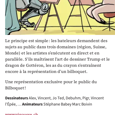
Vincent, Jo Ted (Nicolas Sjöstedt), Debuhme, Pigr et
Vincent L’Epée tremperont leurs plumes dans le
vitriol alors que Marc Boivin – que l’on ne présente
plus à Fribourg – et Stéphane Babey, le rédacteur en
chef du petit satirique romand, animeront les débats.
Le principe est simple : les bateleurs demandent des
sujets au public dans trois domaines (région, Suisse,
Monde) et les artistes s’exécutent en direct et en
parallèle. S’ils maîtrisent l’art de dessiner Trump et le
dragon de Gottéron, les as du crayon s’entraînent
encore à la représentation d’un bilboquet.
Une représentation exclusive pour le public du
Bilboquet !
Dessinateurs
Alex, Vincent, Jo Ted, Debuhm, Pigr, Vincent
l’Épée, …
Animateurs
Stéphane Babey
Marc Boivin
www.vigousse.ch