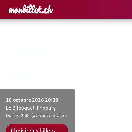
Accueil
Rechercher un é
Panier
Affich
Crayons en Liberté
Vigousse & Friends –
Duels de dessins de
presse
10 octobre 2026 20:30
Le Bilboquet, Fribourg
Durée : 2h00 (avec un entracte)
Choisir des billets