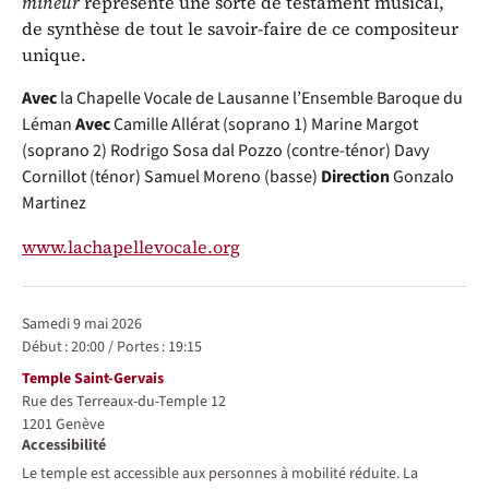
mineur
représente une sorte de testament musical,
de synthèse de tout le savoir-faire de ce compositeur
unique.
Avec
la Chapelle Vocale de Lausanne
l’Ensemble Baroque du
Léman
Avec
Camille Allérat (soprano 1)
Marine Margot
(soprano 2)
Rodrigo Sosa dal Pozzo (contre-ténor)
Davy
Cornillot (ténor)
Samuel Moreno (basse)
Direction
Gonzalo
Martinez
www.lachapellevocale.org
Représentations / Dates
samedi 9 mai 2026
Début :
20:00
/
Portes :
19:15
Lieu
Temple Saint-Gervais
Rue des Terreaux-du-Temple 12
1201
Genève
Accessibilité
Le temple est accessible aux personnes à mobilité réduite. La