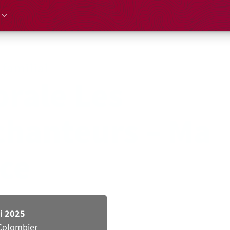
 familial
rale Les
chanteurs – Ma
ce
i 2025
Colombier