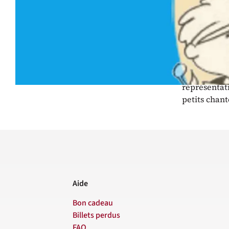
Chorale 
Fondée il y 
d’environ 60
annuels, ell
évènements d
représentati
petits chant
Aide
Bon cadeau
Billets perdus
FAQ