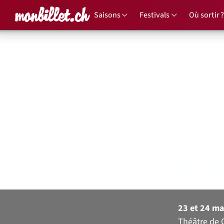
Accueil
Saisons
Festivals
Où sortir ?
Concert
Cho
En
pla
23 et 24 ma
Théâtre de 