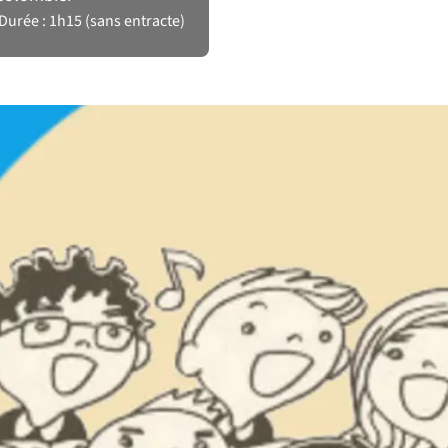
Durée : 1h15 (sans entracte)
ants de la Chorale Les Enchanteurs de
er présentent leur concert
Ma place
.
 de l’année, sous la direction passionnée d’Ana Gabaldón e
iciens accomplis, les élèves du village de Colombier de la 3
réparé avec enthousiasme un programme riche et varié. Ce
re leur réflexion personnelle et collective sur leur rôle, le
résentations exceptionnelles sont le fruit de leur travail, d
municative et de leur joie de chanter ensemble.