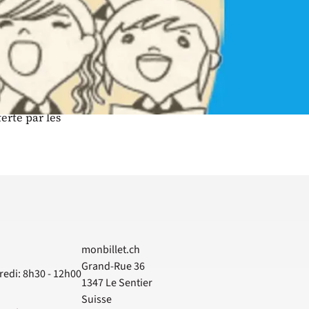
Bar / restauration
Bar et petite restauration sur
place.
tuée
erts
ivers
 par des
erte par les
monbillet.ch
Grand-Rue 36
redi: 8h30 - 12h00
1347
Le Sentier
Suisse