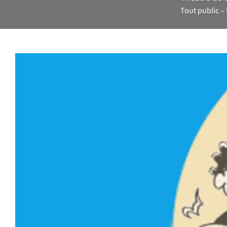
Tout public
Les enf
Colombi
Tout au long
Bellini, mus
année ont p
met en lumiè
Ces deux rep
énergie com