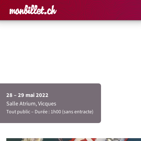
Accueil
Rechercher un é
Panier
Affich
La mécanique des
rêves – École de cirque
Circosphère
28 – 29 mai 2022
Salle Atrium, Vicques
Tout public
Durée : 1h00 (sans entracte)