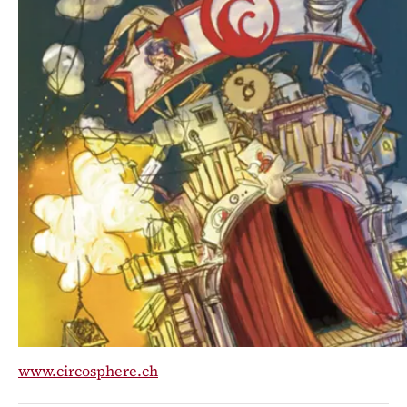
Venez découvrir avec nous le
travail effectué tout au long de
l’année par plus de 160 élèves de
l’école de cirque Circosphère de
Delémont.
Cette année, les élèves de l’école de cirque ont le
plaisir de vous faire voyager à travers le monde des
rêves. Les travailleurs de la machine à voyager dans
les rêves vont se battre afin de vous permettre de
continuer à rêver et à vous évader.
www.circosphere.ch
Représentations / Dates