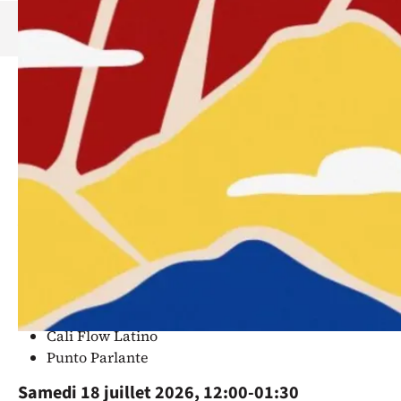
Des billets sont aussi en vente sur place !
Versión en español : ver más abajo
Le Colombia Vive Festival revient
e
pour sa 24
édition !
Au programme
Vendredi 17 juillet 2026, 17:00-01:30
Flowerz
House of Perreo
Cali Flow Latino
Punto Parlante
Samedi 18 juillet 2026, 12:00-01:30