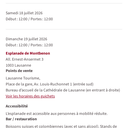
samedi 18 juillet 2026
Début :
12:00
/
Portes :
12:00
dimanche 19 juillet 2026
Début :
12:00
/
Portes :
12:00
Lieu
Esplanade de Montbenon
All. Ernest-Ansermet 3
1003
Lausanne
Points de vente
Lausanne Tourisme,
Place de la gare, Av. Louis-Ruchonnet 1 (entrée sud)
Bureau d’accueil de la Cathédrale de Lausanne (en entrant à droite)
Voir les horaires des guichets
Accessibilité
L’esplanade est accessible aux personnes à mobilité réduite.
Bar / restauration
Boissons suisses et colombiennes (avec et sans alcool). Stands de