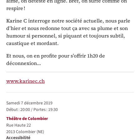
aime, on déteste en ligne. Bref, on surfe comme on
respire !
Karine C interroge notre société actuelle, nous parle
d’hier et nous redonne tout ça avec sa plume et son
humour si personnel, si piquant et toujours subtil,
caustique et mordant.
Et nous, on en profite pour s’offrir 1h20 de
déconnexion…
www.karinec.ch
Représentations / Dates
samedi 7 décembre 2019
Début :
20:00
/
Portes :
19:30
Lieu
Théâtre de Colombier
Rue Haute 22
2013
Colombier (NE)
Accessibilité