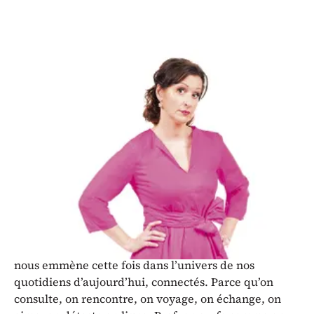
Karine C se wifi de tout : one-
woman-show
Avec
: Karine C.
Collaboration artistique
: André Obadia et Karim
Slama
Le spectacle
Après le très grand succès de ses deux premiers One-
woman-show, Karine C renvient très attendue avec
son 3e seule en scène. « Karine C se wifi de tout ». Elle
nous emmène cette fois dans l’univers de nos
quotidiens d’aujourd’hui, connectés. Parce qu’on
consulte, on rencontre, on voyage, on échange, on