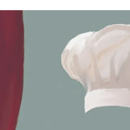
pagnie Openbus présente
Le Dîner de C
 hystérico-historique.
e
 XVII
siècle, au Château de Chantilly, se déroule une intri
e l’Histoire. Le Grand Condé, tombé en disgrâce, voulant à
 faveurs de son cousin Louis XIV, le convie à un festin fabu
et d’être mémorable, orchestrée par le talentueux maître d
el. Deux mille couverts doivent être prêts en un temps rec
des imprévus viennent troubler l’harmonie des préparatifs
a pression intense qui pèse sur Vatel qui doit jongler avec 
et une équipe ingérable.
tordus et coups du sort, les préparatifs s’avèrent plus tum
and Condé rentrera-t-il en grâce ? Vatel parviendra-t-il à r