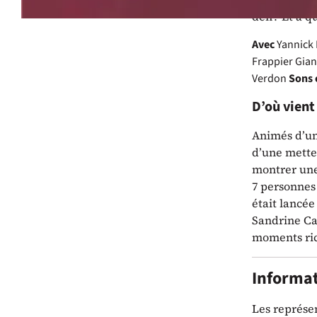
défi ? Et à q
Avec
Yannick 
Frappier
Gian
Verdon
Sons 
D’où vient 
Animés d’un 
d’une metteu
montrer une
7 personnes 
était lancée
Sandrine Cam
moments ric
Informat
Les représe