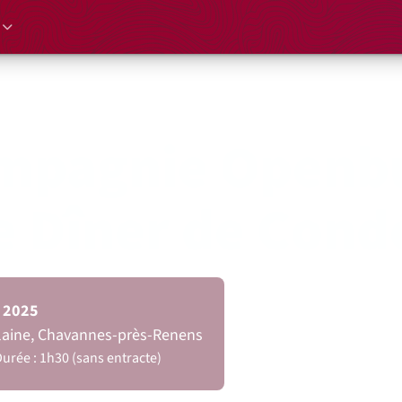
mpagnie Openb
e Dîner de Cond
n 2025
Plaine, Chavannes-près-Renens
urée : 1h30 (sans entracte)