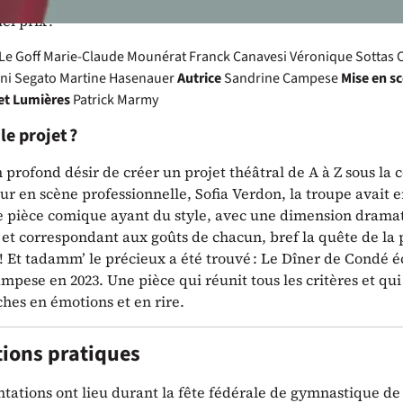
uel prix ?
Le Goff
Marie-Claude Mounérat
Franck Canavesi
Véronique Sottas 
ni Segato
Martine Hasenauer
Autrice
Sandrine Campese
Mise en s
et Lumières
Patrick Marmy
le projet ?
profond désir de créer un projet théâtral de A à Z sous la 
r en scène professionnelle, Sofia Verdon, la troupe avait e
 pièce comique ayant du style, avec une dimension drama
et correspondant aux goûts de chacun, bref la quête de la 
 ! Et tadamm’ le précieux a été trouvé : Le Dîner de Condé é
pese en 2023. Une pièce qui réunit tous les critères et qu
hes en émotions et en rire.
ions pratiques
ntations ont lieu durant la fête fédérale de gymnastique d