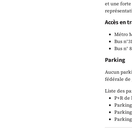
et une forte
représentat
Accès en 
Métro M
Bus n°3
Bus n° 8
Parking
Aucun parkin
fédérale de
Liste des pa
P+R de 
Parking
Parking
Parking