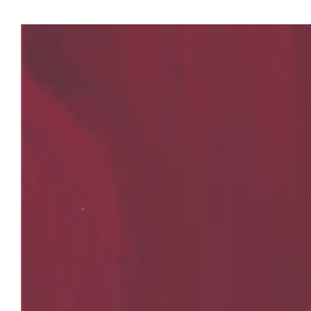
La Com
comédie
Au cœur du
captivante d
regagner les
soirée prom
François Vat
Cependant, 
en lumière l
démesurées 
Entre coups 
prévu… Le Gr