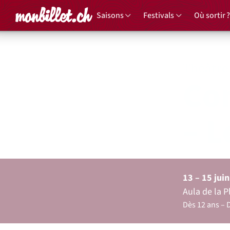
Accueil
Saisons
Festivals
Où sortir ?
Théâtre
Co
– L
13 – 15 jui
Aula de la 
Dès 12 ans
D