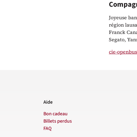
Compagn
Joyeuse ban
région laus
Franck Cana
Segato, Yann
cie-openbus
Aide
Bon cadeau
Billets perdus
FAQ