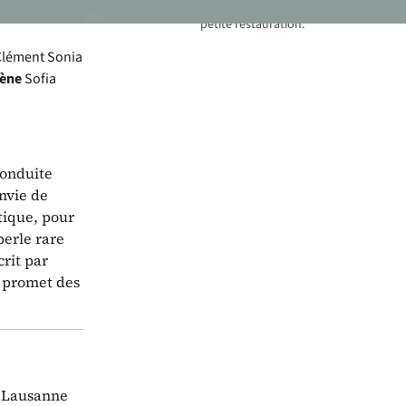
alcoolisées/non-alcoolisées et
petite restauration.
Clément
Sonia
cène
Sofia
conduite
nvie de
tique, pour
perle rare
crit par
i promet des
e Lausanne