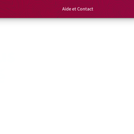
Aide et Contact
Rechercher un é
Panier
us
é