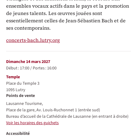
ensembles vocaux actifs dans le pays et la promotion
de jeunes talents. Les œuvres jouées sont
essentiellement celles de Jean-Sébastien Bach et de
ses contemporains.
concerts-bach.lutry.org
Représentations / Dates
dimanche 14 mars 2027
Début :
17:00
/
Portes :
16:00
Lieu
Temple
Place du Temple 3
1095
Lutry
Points de vente
Lausanne Tourisme,
Place de la gare, Av. Louis-Ruchonnet 1 (entrée sud)
Bureau d’accueil de la Cathédrale de Lausanne (en entrant à droite)
Voir les horaires des guichets
Accessibilité