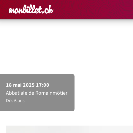
Accueil
Rechercher un é
Panier
Affich
Ensemble d’instruments anciens
Carpe Diem
Hommage à J.-S. Bach
18 mai 2025 17:00
Abbatiale de Romainmôtier
Dès 6 ans