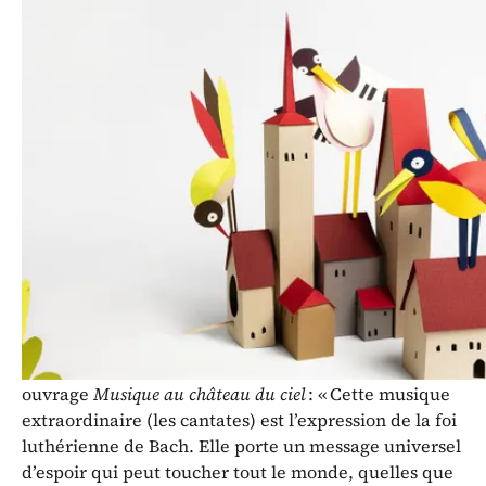
Les Concerts de Romainmôtier
présentent
Hommage à J.-S. Bach
,
avec l’Ensemble d’instruments
anciens Carpe Diem.
Pour cet hommage à Johann Sebastian Bach, des trios
pour orgue et un canon extrait de
L’Art de la fugue
,
transcrits pour flûte à bec, ainsi que des extraits de
cantates et une toccata pour orgue dans leurs
versions originales seront interprétés.
Comme le souligne John Eliot Gardiner dans son
ouvrage
Musique au château du ciel
: « Cette musique
extraordinaire (les cantates) est l’expression de la foi
luthérienne de Bach. Elle porte un message universel
d’espoir qui peut toucher tout le monde, quelles que