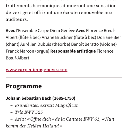
frottements harmoniques donneront une sensation
de vertige et offriront une écoute renouvelée aux
auditeurs.
Avec
l’Ensemble Carpe Diem Genève
Avec
Florence Bœuf-
Albert (flûte à bec)
Ariane Brückner (flûte à bec)
Doriane Bier
(chant)
Aurélien Dubuis (théorbe)
Benoît Beratto (violone)
Franck Marcon (orgue)
Responsable artistique
Florence
Bœuf-Albert
www.carpediemgeneve.com
Programme
Johann Sebastian Bach (1685-1750)
Esureientes, extrait Magnificat
Trio BWV 525
Aria : « Öffne dich » de la Cantate BWV 61, « Nun
komm der Heiden Heiland »