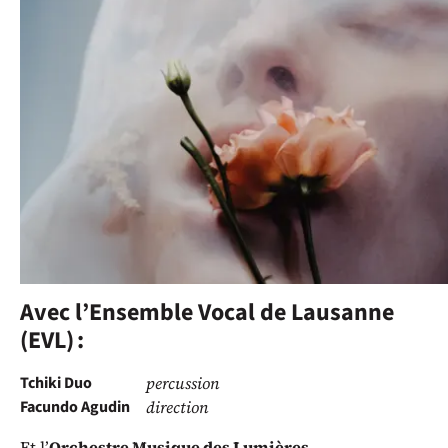
Agudin, artiste en résidence pour
la saison 21–22, interprète le
Requiem
d’Alfred Schnittke à
l’instrumentation explosive.
Composée en 1975, l’œuvre revêt une dimension
théâtrale tout en restant une
Messe des Morts
sur le
texte latin traditionnel.
Avec l’Ensemble Vocal de Lausanne
(EVL) :
Tchiki Duo
percussion
Facundo Agudin
direction
Et l’
Orchestre Musique des Lumières
.