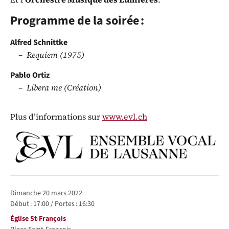
Programme de la soirée :
Alfred Schnittke
Requiem (1975)
Pablo Ortiz
Libera me (Création)
Plus d’informations sur
www.evl.ch
Représentations / Dates
dimanche 20 mars 2022
Début :
17:00
/
Portes :
16:30
Lieu
Église St-François