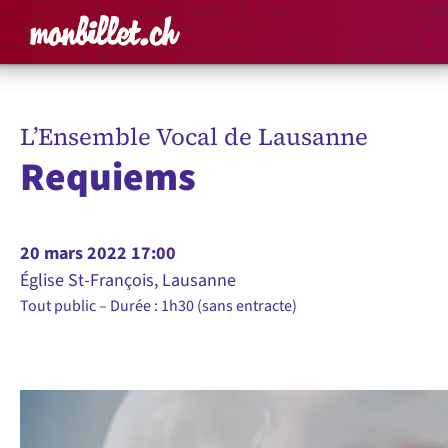
Accueil
Rechercher un é
Panier
Affich
L’Ensemble Vocal de Lausanne
Requiems
20 mars 2022 17:00
Église St-François, Lausanne
Tout public
Durée : 1h30 (sans entracte)
L’EVL sous la direction de Facundo