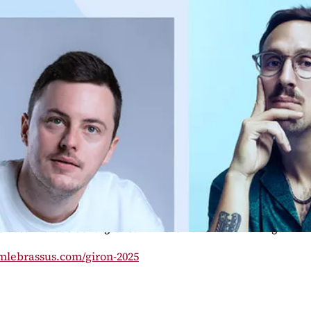
e
sion du 90
Giron des Musiques du Pied 
 Instrumentale du Brassus propose un p
istes suisses pour lancer le week-end d
s.
 point commun entre Blaise Bersinger, Renaud de Vargas, J
oann Provenzano ? Ils sont tous les quatre des humoristes s
e ! Connus et reconnus au-delà de nos frontières, cette soi
ires et une bonne humeur communicative au fil de leurs int
Crausaz
Renaud de Vargas
Yoann Provenzano
Blaise Bersinger
lebrassus.com/giron-2025