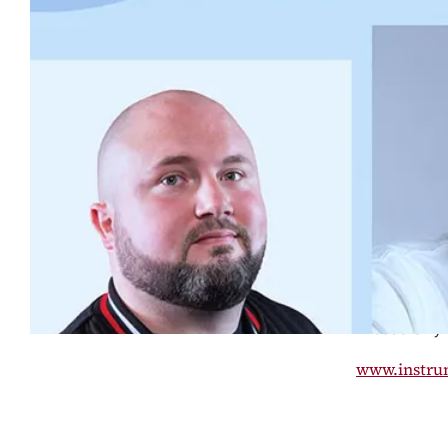
À l’occa
l’Union
d’humor
festivité
Quel est le
Crausaz et Y
haute voltig
des éclats r
Avec
Jeremy 
www.instrum