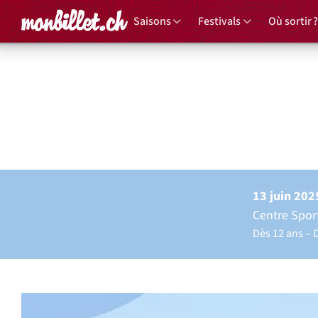
Accueil
Saisons
Festivals
Où sortir ?
90e Gir
Co
13 juin 202
Centre Sport
Dès 12 ans
D