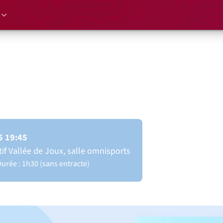
on des Musiques du Pied du Jura
medy Club
5 19:45
if Vallée de Joux, salle omnisports
urée : 1h30 (sans entracte)