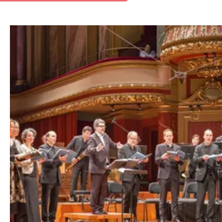
La
Passion selon Saint Matthieu
est
l’un des plus grands chefs-d’œuvre
de l’histoire de la musique. Pièce la
plus célèbre de Bach, elle est le
témoignage le plus éclatant de son
génie, de sa capacité à émouvoir et
à interpeller en même temps.
L’Histoire, mais aussi ses pairs
compositeurs, consacrent
aujourd’hui encore Johann