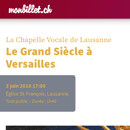
Accueil
Rechercher un é
Panier
Affich
La Chapelle Vocale de Lausanne
Le Grand Siècle à
Versailles
3 juin 2018 17:00
Église St-François, Lausanne
Tout public
Durée : 1h40