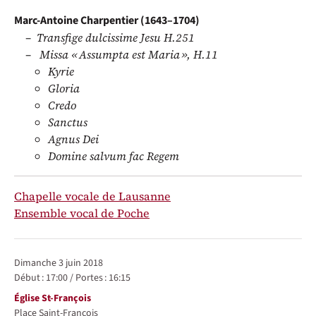
Marc-Antoine Charpentier (1643–1704)
Transfige dulcissime Jesu H.251
Missa « Assumpta est Maria », H.11
Kyrie
Gloria
Credo
Sanctus
Agnus Dei
Domine salvum fac Regem
Chapelle vocale de Lausanne
Ensemble vocal de Poche
Représentations / Dates
dimanche 3 juin 2018
Début :
17:00
/
Portes :
16:15
Lieu
Église St-François
Place Saint-François