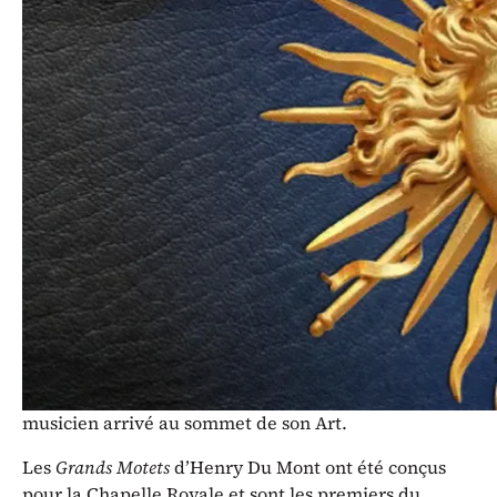
Chefs-d’oeuvre du Grand Siècle à la
cour de Louis XIV
La
Missa « Assumpta est Maria »
est la dernière et
certainement la plus complexe des messes
composées par Marc-Antoine Charpentier, chef-
d’oeuvre admirable tant par la qualité de la musique
que par la profonde foi qui s’en dégage. Elle a suscité
suffisamment d’engouement pour qu’une étude
analytique lui soit consacrée. Cette messe,
vraisemblablement sa plus parfaite et dont on ne
trouve que très peu d’autres exemples
contemporains, démontre la sereine maîtrise d’un
musicien arrivé au sommet de son Art.
Les
Grands Motets
d’Henry Du Mont ont été conçus
pour la Chapelle Royale et sont les premiers du