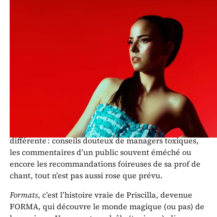
2025 du Théâtre Hameau-Z’Arts,
FORMA présente son spectacle
Formats
.
C’est l’histoire de Priscilla qui, depuis toute petite,
ressent un besoin IMMENSE de reconnaissance. À
l’adolescence c’est décidé : elle deviendra chanteuse !
Ainsi, on la regardera, on la considérera et on
l’aimera. Ça, c’est pour la théorie. La réalité est toute
différente : conseils douteux de managers toxiques,
les commentaires d’un public souvent éméché ou
encore les recommandations foireuses de sa prof de
chant, tout n’est pas aussi rose que prévu.
Formats
, c’est l’histoire vraie de Priscilla, devenue
FORMA, qui découvre le monde magique (ou pas) de