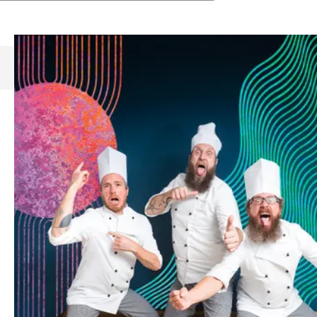
Découvrez la saison 26/27
d'Hameau-Z’Arts
.
Dans le cadre de sa saison 26/27, le
Théâtre Hameau-Z’Arts accueille
Les Petits Chanteurs à la Gueule de
Bois avec leur spectacle
Toque
toque !
Tiens, un nouveau spectacle familial des Petits
Chanteurs à la Gueule de Bois ! Mais que nous
mijotent-ils donc ? Et que cache ce titre culinaire un
peu toqué ? Il paraît qu’il s’agit d’un OVNI, un objet