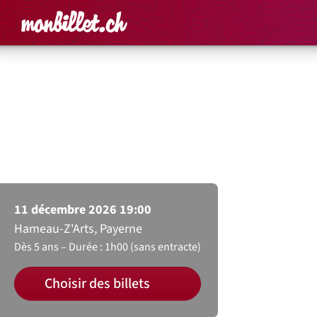
Accueil
Rechercher un é
Panier
Affich
Spectacle familial
Les Petits Chanteurs à
la Gueule de Bois
11 décembre 2026 19:00
Hameau-Z'Arts, Payerne
Dès 5 ans
Durée : 1h00 (sans entracte)
Choisir des billets