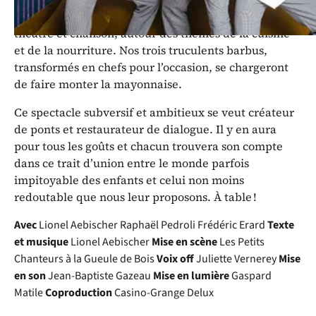
vocal non identifié, une parfaite émulsion entre
théâtre et chanson, autour des thèmes de la cuisine
et de la nourriture. Nos trois truculents barbus,
transformés en chefs pour l’occasion, se chargeront
de faire monter la mayonnaise.
Ce spectacle subversif et ambitieux se veut créateur
de ponts et restaurateur de dialogue. Il y en aura
pour tous les goûts et chacun trouvera son compte
dans ce trait d’union entre le monde parfois
impitoyable des enfants et celui non moins
redoutable que nous leur proposons. À table !
Avec
Lionel Aebischer
Raphaël Pedroli
Frédéric Erard
Texte
et musique
Lionel Aebischer
Mise en scène
Les Petits
Chanteurs à la Gueule de Bois
Voix off
Juliette Vernerey
Mise
en son
Jean-Baptiste Gazeau
Mise en lumière
Gaspard
Matile
Coproduction
Casino-Grange Delux