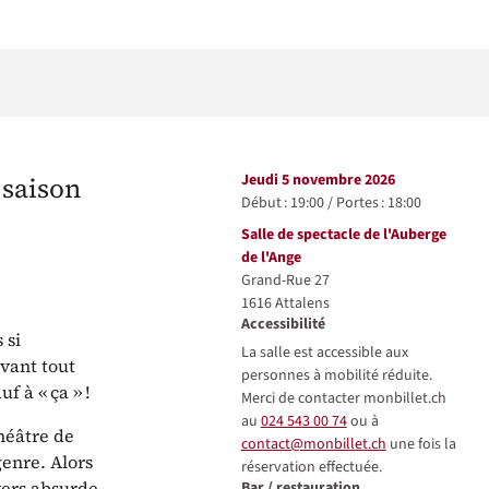
Représentations / Dates
jeudi 5 novembre 2026
 saison
Début :
19:00
/
Portes :
18:00
Lieu
Salle de spectacle de l'Auberge
de l'Ange
Grand-Rue 27
1616
Attalens
Accessibilité
 si
La salle est accessible aux
ivant tout
personnes à mobilité réduite.
 à « ça » !
Merci de contacter monbillet.ch
au
024 543 00 74
ou à
théâtre de
contact@monbillet.ch
une fois la
genre. Alors
réservation effectuée.
vers absurde
Bar / restauration