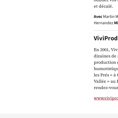
et décalé.
Avec
Martin M
Hernandez
Mi
ViviProd
En 2001, Viv
dizaines de 
production e
humoristiqu
les Prés » 
Vallée » au 
rendez-vous
www.vivipr