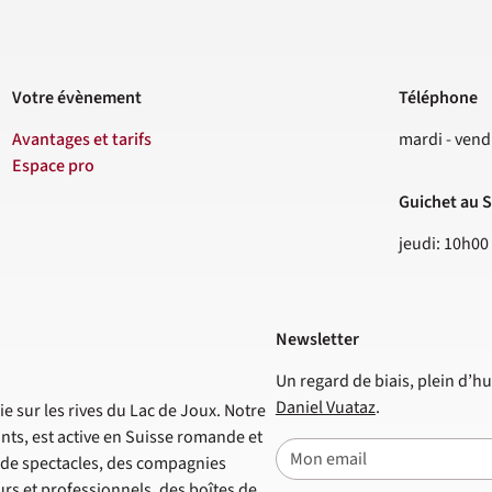
Votre évènement
Téléphone
Contact
Avantages et tarifs
mardi - vend
Espace pro
Guichet au S
jeudi: 10h00
Newsletter
Un regard de biais, plein d’hu
Daniel Vuataz
.
e sur les rives du Lac de Joux. Notre
nts, est active en Suisse romande et
E-mail
s de spectacles, des compagnies
s et professionnels, des boîtes de