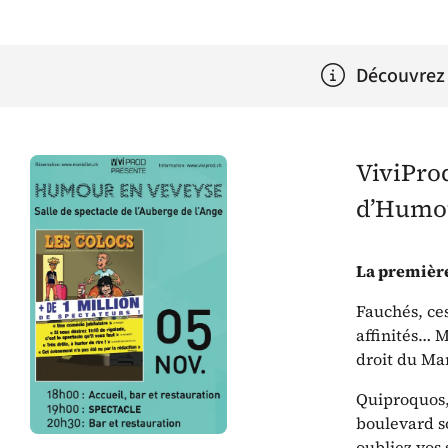
Découvrez 
ViviPro
d’Humou
La première
Fauchés, ces
affinités… M
droit du Mar
Quiproquos, 
boulevard so
oubliez vos 