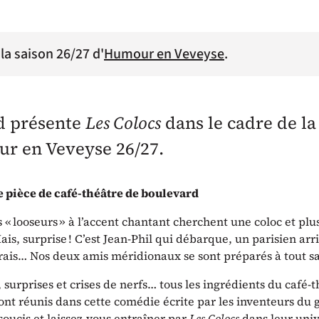
la saison 26/27 d'
Humour en Veveyse
.
d présente
Les Colocs
dans le cadre de la
r en Veveyse 26/27.
 pièce de café-théâtre de boulevard
 « looseurs » à l’accent chantant cherchent une coloc et plus
ais, surprise ! C’est Jean-Phil qui débarque, un parisien arr
ais… Nos deux amis méridionaux se sont préparés à tout sauf
surprises et crises de nerfs… tous les ingrédients du café-
nt réunis dans cette comédie écrite par les inventeurs du 
soucis et laissez-vous entraîner par
Les Colocs
dans leur uni