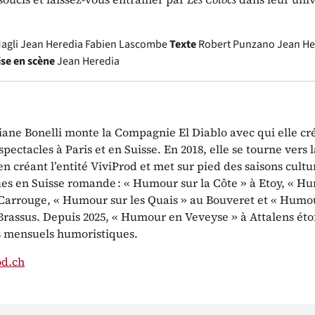
agli
Jean Heredia
Fabien Lascombe
Texte
Robert Punzano
Jean He
se en scène
Jean Heredia
iane Bonelli monte la Compagnie El Diablo avec qui elle cr
spectacles à Paris et en Suisse. En 2018, elle se tourne vers l
n créant l’entité ViviProd et met sur pied des saisons cultu
es en Suisse romande : « Humour sur la Côte » à Etoy, « H
à Carrouge, « Humour sur les Quais » au Bouveret et « Humou
Brassus. Depuis 2025, « Humour en Veveyse » à Attalens éto
 mensuels humoristiques.
od.ch