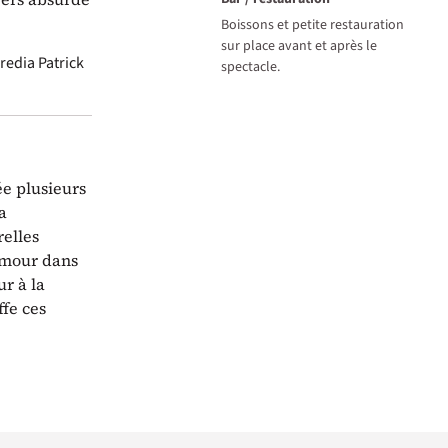
Boissons et petite restauration
sur place avant et après le
redia
Patrick
spectacle.
ée plusieurs
a
relles
umour dans
r à la
ffe ces