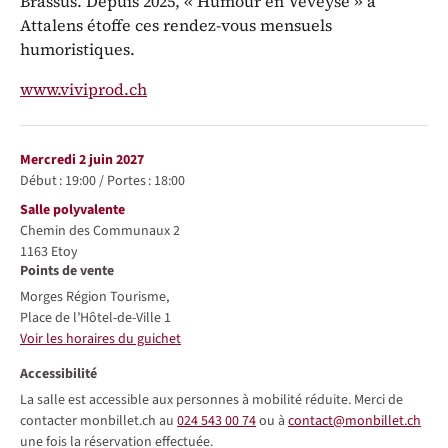
Brassus. Depuis 2025, « Humour en Veveyse » à
Attalens étoffe ces rendez-vous mensuels
humoristiques.
www.viviprod.ch
Représentations / Dates
mercredi 2 juin 2027
Début :
19:00
/
Portes :
18:00
Lieu
Salle polyvalente
Chemin des Communaux 2
1163
Etoy
Points de vente
Morges Région Tourisme,
Place de l’Hôtel-de-Ville 1
Voir les horaires du guichet
Accessibilité
La salle est accessible aux personnes à mobilité réduite. Merci de
contacter monbillet.ch au
024 543 00 74
ou à
contact@monbillet.ch
une fois la réservation effectuée.