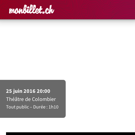
Accueil
Rechercher un é
Panier
Affich
Qui veut jouer au
Grand Méchant Loup ?
– Isabelle Bonillo
25 juin 2016 20:00
Théâtre de Colombier
Tout public
Durée : 1h10