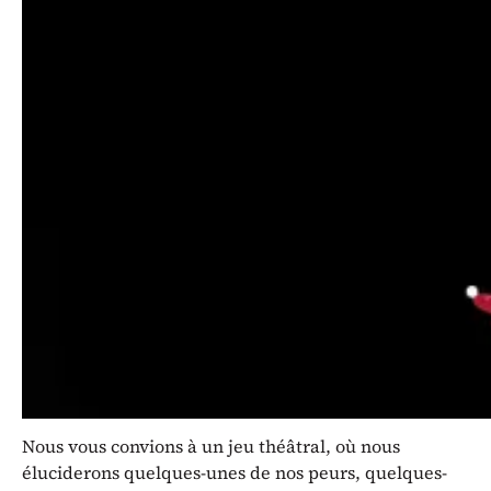
Une création interactive et déjantée
pour petits et grands comme
Isabelle Bonillo en a le secret.
Production :
T-âtre IBonillo, Lausanne
Conception, Écriture, Jeu :
Isabelle Bonillo
Ce spectacle est une embardée folle à travers
l’univers des contes et de l’imaginaire. Construit
autour d’un camion-malle à malices, il invite à
s’amuser - seul ou en famille - à remettre en question
ces histoires pas toujours si féeriques que ça qu’on
nous raconte depuis notre plus tendre enfance.
Nous vous convions à un jeu théâtral, où nous
éluciderons quelques-unes de nos peurs, quelques-