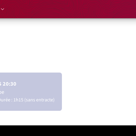
lo Orbe
zella
5 20:30
be
urée : 1h15 (sans entracte)