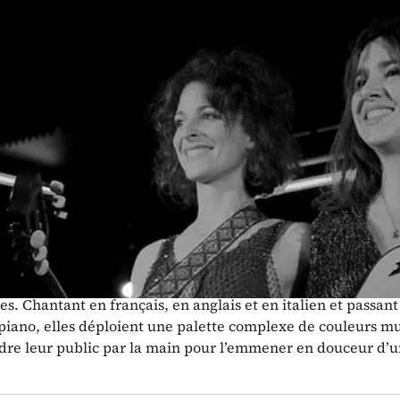
 cadre de la saison 2025, In Templo Orb
 le concert du duo indie folk Marzella, 
ion musicale 2023.
ébloui leur public sur diverses scènes romandes, vaudoises
, le duo Marzella est de retour à Orbe pour nous enchanter
éthéré aux harmonies féminines délicates.
zia et Ella, auteures-compositrices-interprètes, multi-ins
e groupe a su, petit à petit, créer son identité propre, que l
distillent lors de concerts alternant morceaux intimistes e
s. Chantant en français, en anglais et en italien et passant
piano, elles déploient une palette complexe de couleurs mu
dre leur public par la main pour l’emmener en douceur d’u