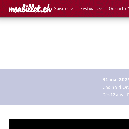
Accueil
Saisons
Festivals
Où sortir ?
In Temp
Mar
31 mai 202
Casino d'Or
Dès 12 ans
D