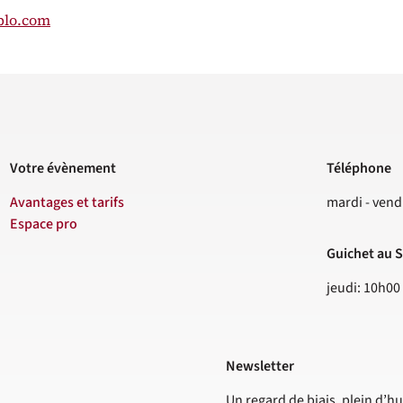
plo.com
Votre évènement
Téléphone
Contact
Avantages et tarifs
mardi - vend
Espace pro
Guichet au S
jeudi: 10h00
Newsletter
Un regard de biais, plein d’hu