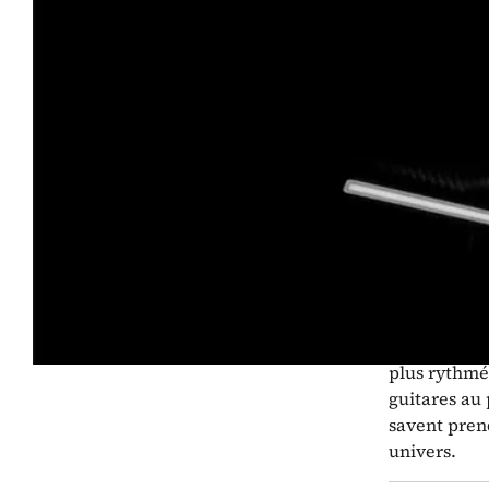
Dans le
présente
révélat
Après avoir 
européennes
indie folk 
Formé de Mar
de talent, c
musiciennes 
plus rythmée
guitares au 
savent pren
univers.