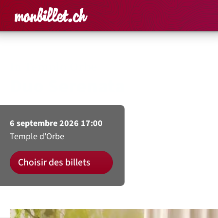
Accueil
Rechercher un é
Panier
Affich
In Templo Orbe
Duo Serenata
6 septembre 2026 17:00
Temple d'Orbe
Choisir des billets