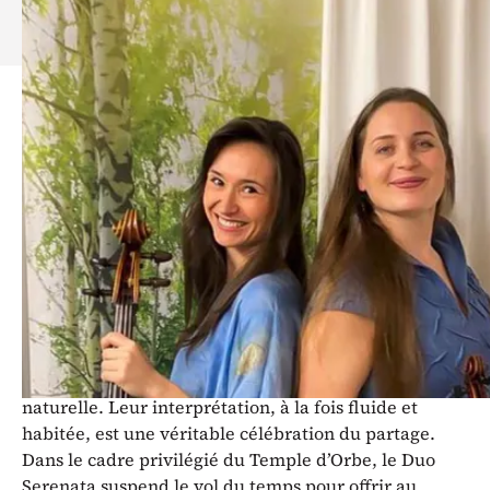
Découvrez
la saison 2026 d'In Templo
.
Le Duo Serenata invite à une escale
musicale placée sous le signe de la
douceur et de la complicité.
Cet ensemble, dont le nom seul est une promesse de
voyage, excelle dans l’art de créer des atmosphères
intimes où chaque note semble une confidence.
Porté par un dialogue subtil entre leur instrument, le
duo explore un répertoire varié avec une élégance
naturelle. Leur interprétation, à la fois fluide et
habitée, est une véritable célébration du partage.
Dans le cadre privilégié du Temple d’Orbe, le Duo
Serenata suspend le vol du temps pour offrir au