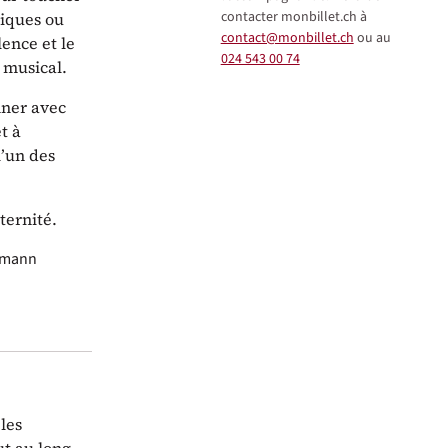
contacter monbillet.ch à
siques ou
contact@monbillet.ch
ou au
lence et le
024 543 00 74
 musical.
nner avec
t à
l’un des
ternité.
rmann
les