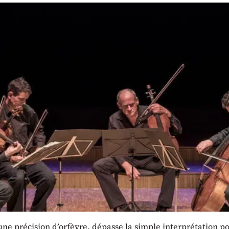
la saison 2026 d'In Templo
.
osité s’invite au cœur du patrimoine
 C’est un honneur immense pour In Tem
illir l’ensemble lausannois Sine Nomine
n dont le nom seul évoque l’exigence et
absolue.
r les plus grandes scènes internationales, ces musiciens d’
 privilège d’une escale à Orbe pour une soirée placée sous l
arfaite.
une précision d’orfèvre, dépasse la simple interprétation p