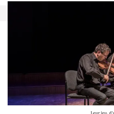
Découvrez
La virtu
d’Orbe.
d’accue
formatio
beauté 
Reconnus su
nous font le
l’harmonie p
Leur jeu, d’