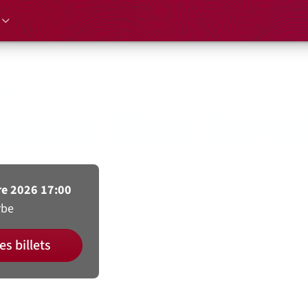
lo Orbe
atuor Sine Nom
e 2026 17:00
rbe
es billets