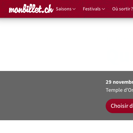
Accueil
Saisons
Festivals
Où sortir ?
In Temp
Qu
29 novembr
Temple d'O
Choisir d