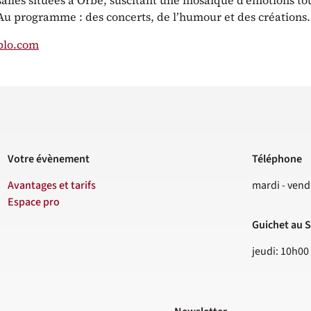
salles situées à Orbe, suscitant une mosaïque d’émotions to
 Au programme : des concerts, de l’humour et des créations.
plo.com
Votre évènement
Téléphone
Contact
Avantages et tarifs
mardi - vend
Espace pro
Guichet au S
jeudi: 10h00