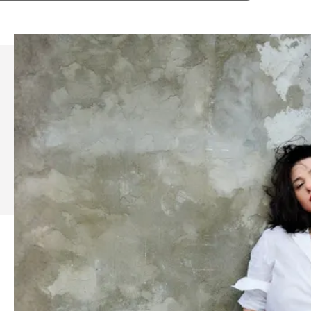
Pour constituer un abonnement et ainsi
bénéficier de 10% de rabais, mettez
successivement dans votre panier
les 4 concerts
de la saison 26/27
.
Découvrez tout le programme du
Grand Récital
26/27
.
Retrouvez la puissante et douce
Khatia Buniatishvili, véritable
phénomène du piano, dans le cadre