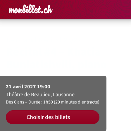
Accueil
Rechercher un é
Panier
Affich
Le Grand Récital 26/27
Récital #4 – Khatia
Buniatishvili, piano
21 avril 2027 19:00
Théâtre de Beaulieu, Lausanne
Dès 6 ans
Durée : 1h50 (20 minutes d'entracte)
Choisir des billets