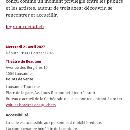
conçu comme un moment privilégié entre les publics
et les artistes, autour de trois axes : découvrir, se
rencontrer et accueillir.
legrandrecital.ch
Représentations / Dates
mercredi 21 avril 2027
Début :
19:00
/
Portes :
17:45
Lieu
Théâtre de Beaulieu
Avenue des Bergières 10
1004
Lausanne
Points de vente
Lausanne Tourisme
Place de la gare, Av. Louis-Ruchonnet 1 (entrée sud)
Bureau d’accueil de la Cathédrale de Lausanne (en entrant à droite)
Voir les horaires des guichets
Accessibilité
La salle est accessible aux personnes à mobilité réduite.
L’accompagnant·e bénéficie de la gratuité.