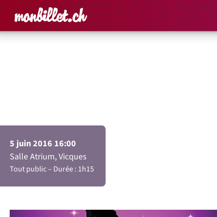
Accueil
Rechercher un é
Panier
Affich
Sonia Grimm
Lilibelle et la Sorcière
Maléfique
5 juin 2016 16:00
Salle Atrium, Vicques
Tout public
Durée : 1h15