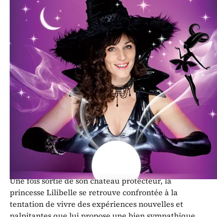
Comment s’entourer des bonnes
personnes et apprendre à choisir
ses amis ? La peur d’être seul, ou le
besoin d’être entouré, justifient-ils
qu’on donne sa confiance à la
première personne venue ?
À travers un spectacle fascinant et féerique, Sonia
Grimm incite les enfants à se demander comment
choisir ses amis et à qui faire confiance.
Une fois sortie de son château protecteur, la
princesse Lilibelle se retrouve confrontée à la
tentation de vivre des expériences nouvelles et
palpitantes que lui propose une bien sympathique