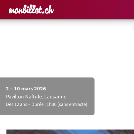
Accueil
Rechercher un é
Panier
Affich
Humour
Blaise Bersinger –
Tchoutchou.mp3
2 – 10 mars 2026
Pavillon Naftule, Lausanne
Dès 12 ans
Durée : 1h30 (sans entracte)