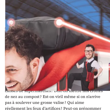
Fidèle à son humour singulier et à
son univers absurde, Blaise
Bersinger revient en 2026 avec une
toute nouvelle création
Tchoutchou.mp3
.
Est-ce qu’avoir l’abonnement général CFF 1ère classe,
c’est réussir sa vie ? Qu’avaient fumé les gens qui ont
dessiné le drapeau de l’Île de Man ? Avez-vous déjà
goûté au tiramisù de Didier ? Comment appelle-t-on
les séparateurs triangulaires sur les tapis roulants des
caisses de supermarchés ? Doit-on mettre nos crottes
de nez au compost ? Est-on viril même si on n’arrive
pas à soulever une grosse valise ? Qui aime
réellement les feux d’artifices ? Peut-on prénommer