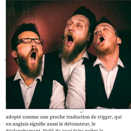
La Gâchette : « Se dit d’une tige
métallique à encoches où pénètrent
les saillies de la queue du pêne. ».
Le Robert historique de la langue
française.
Cette seule définition truculente du dictionnaire
historique de la langue française, rapidement
détournée par le premier esprit tordu venu, aurait
justifié l’emploi du titre de ce spectacle. Mais cette
allusion un peu graveleuse n’a pas été l’unique
motivation de ce choix. Le terme gâchette a été
adopté comme une proche traduction de
trigger
, qui
en anglais signifie aussi le détonateur, le
déclenchement. Voilà de quoi faire naître la