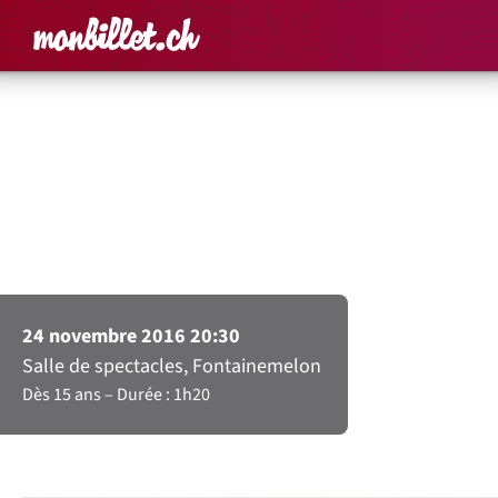
Accueil
Rechercher un é
Panier
Affich
Les Petits Chanteurs à
la Gueule de Bois – La
Gâchette
24 novembre 2016 20:30
Salle de spectacles, Fontainemelon
Dès 15 ans
Durée : 1h20