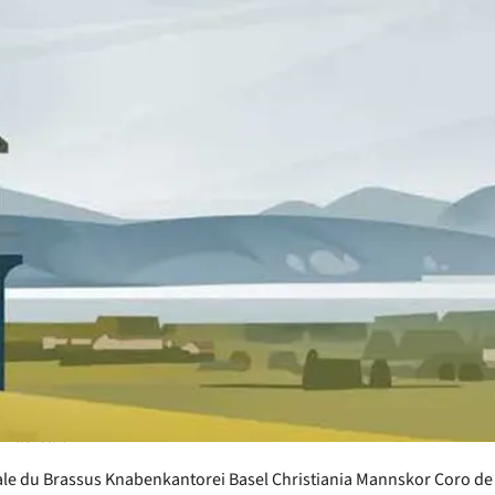
de la Vallée de Joux, entre lacs et forêt
e désormais une tradition musicale
tion : les Rencontres Internationales d
s (RICHVJ) !
26 s’annonce particulièrement ambitieuse. Cette année, ce 
s de Suisse, de Norvège, d’Espagne, du Portugal et d’Alle
traditions et de répertoires variés, qui feront vibrer la Vall
oncerts, de moments d’échange et de découverte. Ces renc
’un simple festival : elles sont un mélange de fraternité, u
 des voix s’unit pour célébrer la beauté du chant et la riche
musical.
le du Brassus
Knabenkantorei Basel
Christiania Mannskor
Coro de