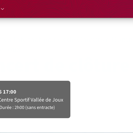
res Internationales de Chœurs d’Hom
de Joux
cert de clôture
6 17:00
entre Sportif Vallée de Joux
Durée : 2h00 (sans entracte)