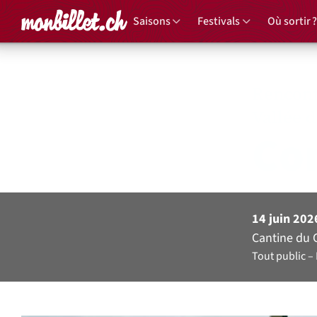
Accueil
Saisons
Festivals
Où sortir ?
Rencont
Vallée 
Con
14 juin 202
Cantine du C
Tout public