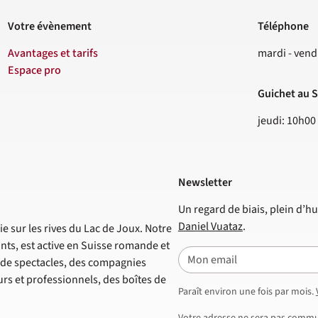
Votre évènement
Téléphone
Contact
Avantages et tarifs
mardi - vend
Espace pro
Guichet au S
jeudi: 10h00
Newsletter
Un regard de biais, plein d’hu
Daniel Vuataz
.
e sur les rives du Lac de Joux. Notre
nts, est active en Suisse romande et
E-mail
s de spectacles, des compagnies
s et professionnels, des boîtes de
Paraît environ une fois par mois.