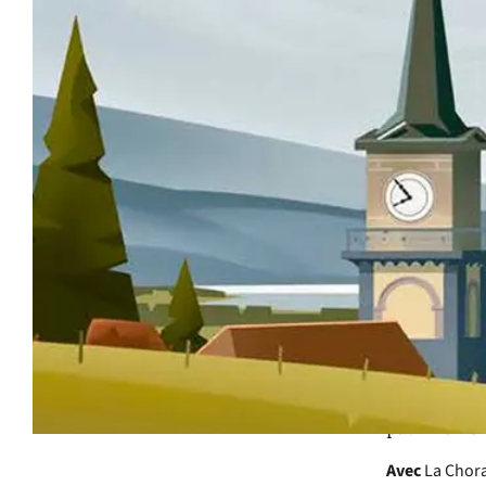
Au cœur 
perpétu
d’excep
d’Homme
L’édition 20
chœurs venu
porteurs de 
rythme de c
bien plus qu
la diversité
patrimoine 
Avec
La Chora